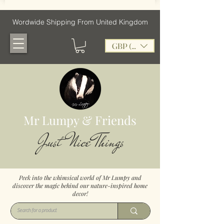
Wordwide Shipping From United Kingdom
GBP (£)
Mr Lumpy & Friends
Just Nice Things
Peek into the whimsical world of Mr Lumpy and
discover the magic behind our nature-inspired home
decor!