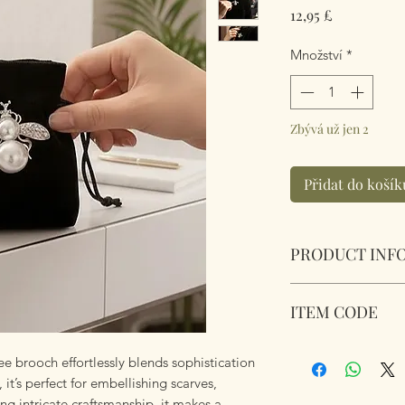
Cena
12,95 £
Množství
*
Zbývá už jen 2
Přidat do košík
PRODUCT INF
Vintage Styled Bee
ITEM CODE
Dimensions 3.5cm
Sparkling Hedgeh
ee brooch effortlessly blends sophistication
it’s perfect for embellishing scarves,
ng intricate craftsmanship, it makes a