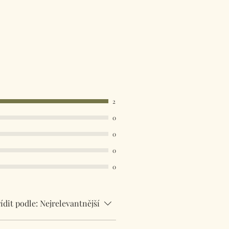
2
0
0
0
0
ídit podle:
Nejrelevantnější