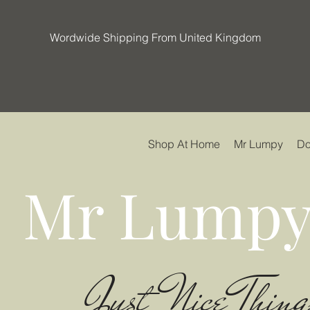
Wordwide Shipping From United Kingdom
Shop At Home
Mr Lumpy
Do
Mr Lumpy
Just Nice Thing