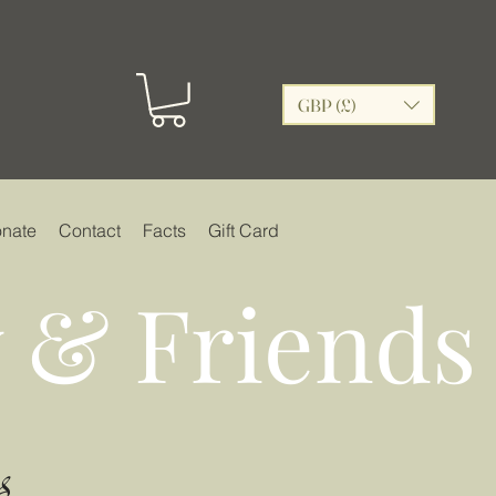
GBP (£)
nate
Contact
Facts
Gift Card
 & Friends
s