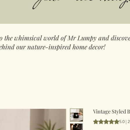
to the whimsical world of Mr Lumpy and discove
ehind our nature-inspired home decor!
Vintage Styled 
Hodnocení je 5.0 
5.0 |