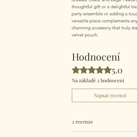
thoughtful gift or a delightful tr
party ensemble or adding a touch
versatile piece complements any 
charming accessory that truly sta
velvet pouch.
Hodnocení
5.0
Hodnoceno 5 z 5 hvězdiček.
Na základě 2 hodnocení
Napsat recenzi
2 recenze