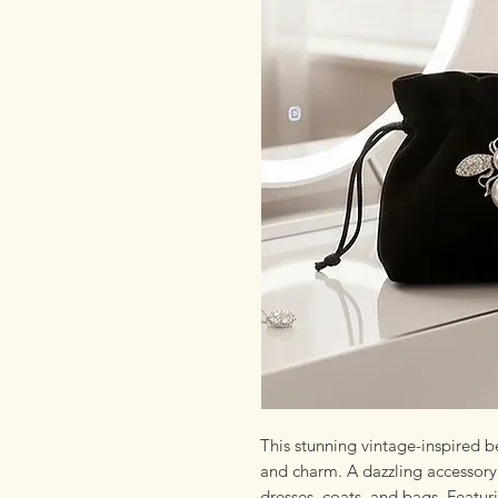
This stunning vintage-inspired b
and charm. A dazzling accessory, 
dresses, coats, and bags. Featuri