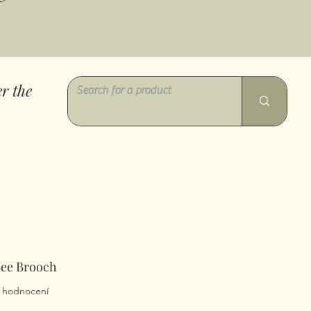
r the
Bee Brooch
z pěti hvězdiček na základě 2 recenzí
 2 hodnocení