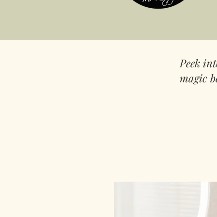
Peek in
magic b