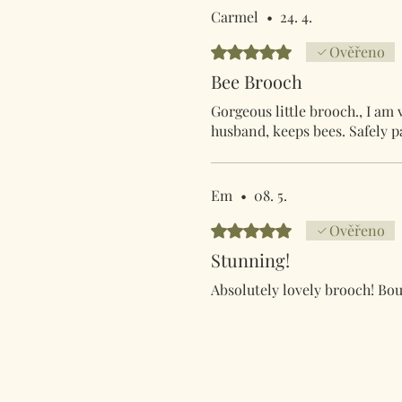
Carmel
•
24. 4.
Hodnoceno 5 z 5 hvězdiček.
Ověřeno
Bee Brooch
Gorgeous little brooch., I am v
husband, keeps bees. Safely p
Em
•
08. 5.
Hodnoceno 5 z 5 hvězdiček.
Ověřeno
Stunning!
Absolutely lovely brooch! Bo